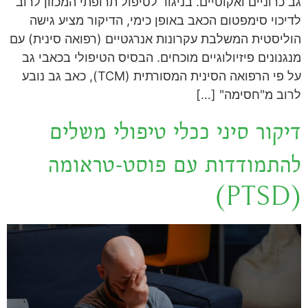
גב כרוניים ואקוטיים. בניגוד לטיפול תרופתי המכוון לרוב
לדיכוי סימפטום הכאב באופן כימי, הדיקור מציע גישה
הוליסטית המשלבת עקרונות אנרגטיים (רפואה סינית) עם
מנגנונים פיזיולוגיים מוכחים. הבסיס הטיפולי בכאבי גב
על פי הרפואה הסינית המסורתית (TCM), כאב גב נובע
לרוב מ"חסימה" […]
דיקור סיני ככלי טיפולי משלים
להתמודדות עם פוסט-טראומה
(PTSD)