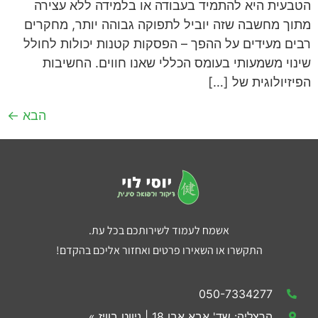
הטבעית היא להתמיד בעבודה או בלמידה ללא עצירה
מתוך מחשבה שזה יוביל לתפוקה גבוהה יותר, מחקרים
רבים מעידים על ההפך – הפסקות קטנות יכולות לחולל
שינוי משמעותי בעומס הכללי שאנו חווים. החשיבות
הפיזיולוגית של […]
הבא
←
אשמח לעמוד לשירותכם בכל עת.
התקשרו או השאירו פרטים ואחזור אליכם בהקדם!
050-7334277
הרצליה: שד' אבא אבן 18 | ניווט בוויז »