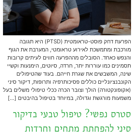
הפרעת דחק פוסט-טראומטית (PTSD) היא תגובה
מורכבת ומתמשכת לאירוע טראומטי, המערבת את הגוף
והנפש כאחד. הסובלים מההפרעה חווים לעיתים קרובות
תסמינים כמו עוררות יתר, חרדה, סיוטים, הימנעות וקשיי
שינה, המשבשים את שגרת חייהם. בעוד שהטיפולים
הקונבנציונליים כוללים פסיכותרפיה ותרופות, דיקור סיני
(אקופונקטורה) הולך וצובר הכרה ככלי טיפולי משלים בעל
משמעות מורגשת וגדולה, במיוחד בטיפול בהיבטים […]
סטרס נפשי? טיפול טבעי בדיקור
סיני להפחתת מתחים וחרדות