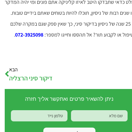
חלט כדאי שתבדקו היטב לאיזו קליניקה אתם פונים ומי יהיה המדקר
ים רבות של ניסיון, תוכלו להיות בטוחים שאתם בידיים טובות.
כל זה, ועוד הרבה מעבר לכך, מחכה לכם אצל יוסי לוי. הוא מביא איתו 25 שנה של ניסיון בדיקור סיני, כך שאין ספק שגם במקרה שלכם
פול או לקבוע תור? אל תהססו וחייגו למספר:
072-3925098
.
הבא
דיקור סיני הרצליה
ניתן להשאיר פרטים ואתקשר אליך חזרה